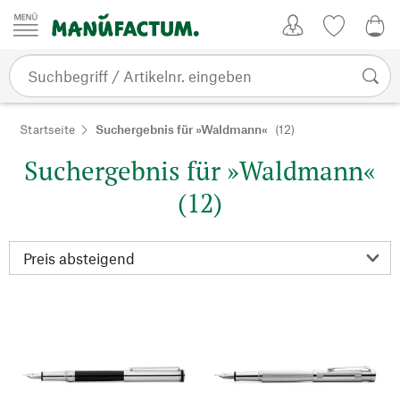
Zum Inhalt springen
Kundenkonto
Merkliste
0,0
Startseite
Suchergebnis für »Waldmann«
(12)
Suchergebnis für »Waldmann«
(12)