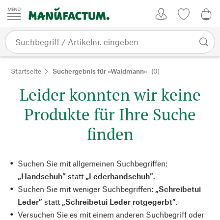
Zum Inhalt springen
Kundenkonto
Merkliste
0,0
Startseite
Suchergebnis für »Waldmann«
(0)
Leider konnten wir keine
Produkte für Ihre Suche
finden
Suchen Sie mit allgemeinen Suchbegriffen:
„Handschuh”
statt
„Lederhandschuh”
.
Suchen Sie mit weniger Suchbegriffen:
„Schreibetui
Leder”
statt
„Schreibetui Leder rotgegerbt”
.
Versuchen Sie es mit einem anderen Suchbegriff oder