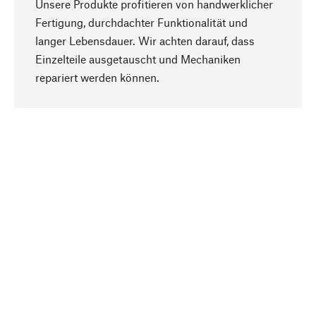
Unsere Produkte profitieren von handwerklicher
Fertigung, durchdachter Funktionalität und
langer Lebensdauer. Wir achten darauf, dass
Einzelteile ausgetauscht und Mechaniken
Nach oben
repariert werden können.
Bewusst
Nachhaltigkeit steht im Fokus unserer
Produktauswahl. Wir setzen auf natürliche
Inhaltsstoffe und Materialien, die gepflegt werden
können, sowie auf eine ressourcenschonende
und sozialverträgliche Produktion.