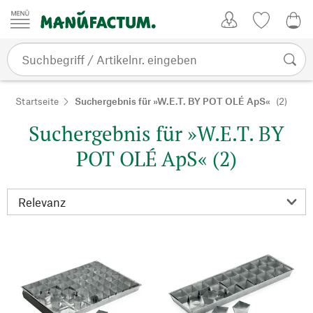
Zum Inhalt springen
Kundenkonto
Merkliste
0,0
Startseite
Suchergebnis für »W.E.T. BY POT OLÉ ApS«
(2)
Suchergebnis für »W.E.T. BY
POT OLÉ ApS« (2)