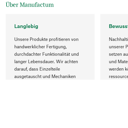
Über Manufactum
Langlebig
Bewuss
Unsere Produkte profitieren von
Nachhalti
handwerklicher Fertigung,
unserer 
durchdachter Funktionalität und
setzen au
langer Lebensdauer. Wir achten
und Mater
darauf, dass Einzelteile
werden kö
ausgetauscht und Mechaniken
ressourc
repariert werden können.
sozialver
Ihr Land