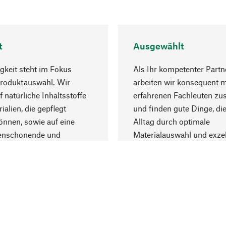
t
Ausgewählt
gkeit steht im Fokus
Als Ihr kompetenter Partn
Produktauswahl. Wir
arbeiten wir konsequent m
f natürliche Inhaltsstoffe
erfahrenen Fachleuten z
ialien, die gepflegt
und finden gute Dinge, die
nnen, sowie auf eine
Alltag durch optimale
enschonende und
Materialauswahl und exzel
trägliche Produktion.
Fertigung bereichern.