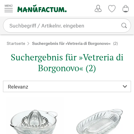
Zum Inhalt springen
Kundenkonto
Merkliste
0,0
Startseite
Suchergebnis für »Vetreria di Borgonovo«
(2)
Suchergebnis für »Vetreria di
Borgonovo« (2)