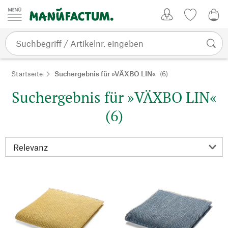
Zum Inhalt springen
Kundenkonto
Merkliste
0,0
Startseite
Suchergebnis für »VÄXBO LIN«
(6)
Suchergebnis für »VÄXBO LIN«
(6)