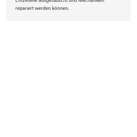
Nach oben
repariert werden können.
Bewusst
Nachhaltigkeit steht im Fokus unserer
Produktauswahl. Wir setzen auf natürliche
Inhaltsstoffe und Materialien, die gepflegt werden
können, sowie auf eine ressourcenschonende
und sozialverträgliche Produktion.
Ausgewählt
Als Ihr kompetenter Partner arbeiten wir