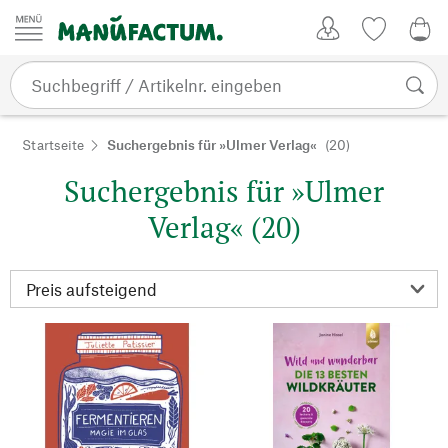
Zum Inhalt springen
Kundenkonto
Merkliste
0,0
Startseite
Suchergebnis für »Ulmer Verlag«
(20)
Suchergebnis für »Ulmer
Verlag« (20)