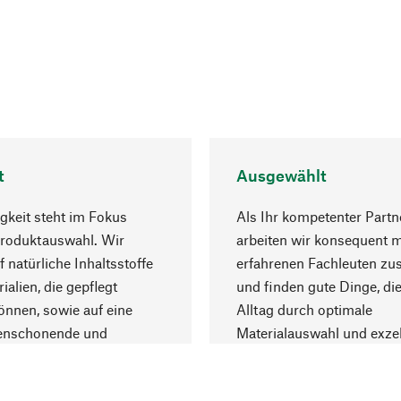
t
Ausgewählt
gkeit steht im Fokus
Als Ihr kompetenter Partn
Produktauswahl. Wir
arbeiten wir konsequent m
f natürliche Inhaltsstoffe
erfahrenen Fachleuten z
ialien, die gepflegt
und finden gute Dinge, die
nnen, sowie auf eine
Alltag durch optimale
enschonende und
Materialauswahl und exzel
trägliche Produktion.
Fertigung bereichern.