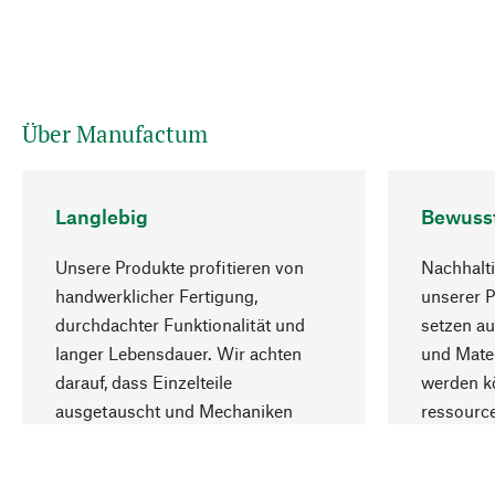
Über Manufactum
Langlebig
Bewuss
Unsere Produkte profitieren von
Nachhalti
handwerklicher Fertigung,
unserer 
durchdachter Funktionalität und
setzen au
langer Lebensdauer. Wir achten
und Mater
darauf, dass Einzelteile
werden kö
ausgetauscht und Mechaniken
ressourc
repariert werden können.
sozialver