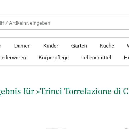
n
Damen
Kinder
Garten
Küche
 Lederwaren
Körperpflege
Lebensmittel
He
bnis für »Trinci Torrefazione di C