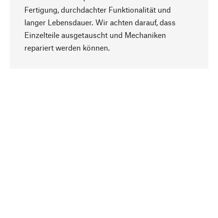
Fertigung, durchdachter Funktionalität und
langer Lebensdauer. Wir achten darauf, dass
Einzelteile ausgetauscht und Mechaniken
Nach oben
repariert werden können.
Bewusst
Nachhaltigkeit steht im Fokus unserer
Produktauswahl. Wir setzen auf natürliche
Inhaltsstoffe und Materialien, die gepflegt werden
können, sowie auf eine ressourcenschonende
und sozialverträgliche Produktion.