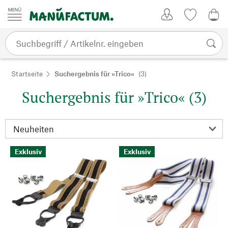
Zum Inhalt springen
Kundenkonto
Merkliste
0,0
Startseite
Suchergebnis für »Trico«
(3)
Suchergebnis für »Trico« (3)
Exklusiv
Exklusiv