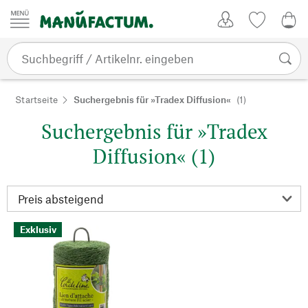
Zum Inhalt springen
Kundenkonto
Merkliste
0,0
Startseite
Suchergebnis für »Tradex Diffusion«
(1)
Suchergebnis für »Tradex
Diffusion« (1)
Exklusiv