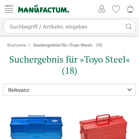
Zum Inhalt springen
Kundenkonto
Merkliste
0,0
Startseite
Suchergebnis für »Toyo Steel«
(18)
Suchergebnis für »Toyo Steel«
(18)