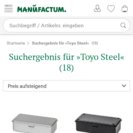
Zum Inhalt springen
Kundenkonto
Merkliste
0,0
Startseite
Suchergebnis für »Toyo Steel«
(18)
Suchergebnis für »Toyo Steel«
(18)