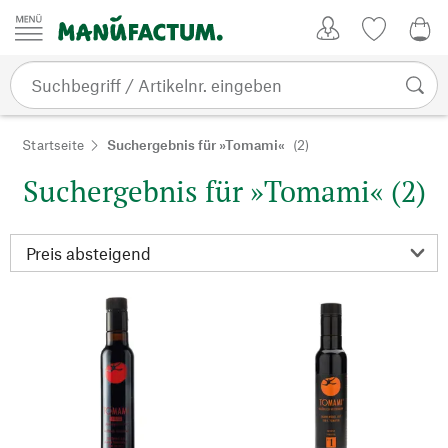
Zum Inhalt springen
Kundenkonto
Merkliste
0,0
Startseite
Suchergebnis für »Tomami«
(2)
Suchergebnis für »Tomami« (2)