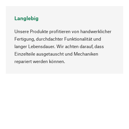
Langlebig
Unsere Produkte profitieren von handwerklicher
Fertigung, durchdachter Funktionalität und
langer Lebensdauer. Wir achten darauf, dass
Einzelteile ausgetauscht und Mechaniken
Nach oben
repariert werden können.
Bewusst
Nachhaltigkeit steht im Fokus unserer
Produktauswahl. Wir setzen auf natürliche
Inhaltsstoffe und Materialien, die gepflegt werden
können, sowie auf eine ressourcenschonende