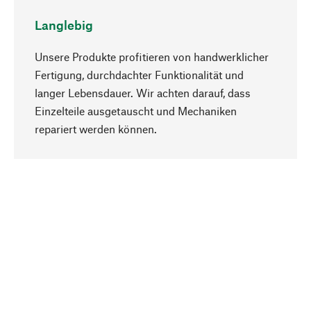
Langlebig
Unsere Produkte profitieren von handwerklicher
Fertigung, durchdachter Funktionalität und
langer Lebensdauer. Wir achten darauf, dass
Einzelteile ausgetauscht und Mechaniken
Nach oben
repariert werden können.
Bewusst
Nachhaltigkeit steht im Fokus unserer
Produktauswahl. Wir setzen auf natürliche
Inhaltsstoffe und Materialien, die gepflegt werden
können, sowie auf eine ressourcenschonende
und sozialverträgliche Produktion.