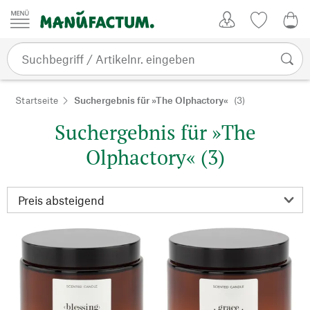
Zum Inhalt springen
Kundenkonto
Merkliste
0,0
Startseite
Suchergebnis für »The Olphactory«
(3)
Suchergebnis für »The
Olphactory« (3)