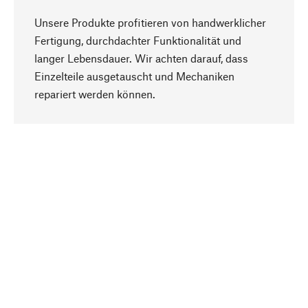
Unsere Produkte profitieren von handwerklicher
Fertigung, durchdachter Funktionalität und
langer Lebensdauer. Wir achten darauf, dass
Einzelteile ausgetauscht und Mechaniken
Nach oben
repariert werden können.
Bewusst
Nachhaltigkeit steht im Fokus unserer
Produktauswahl. Wir setzen auf natürliche
Inhaltsstoffe und Materialien, die gepflegt werden
können, sowie auf eine ressourcenschonende
und sozialverträgliche Produktion.