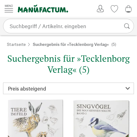
Zum Inhalt springen
Kundenkonto
Merkliste
0,0
Startseite
Suchergebnis für »Tecklenborg Verlag«
(5)
Suchergebnis für »Tecklenborg
Verlag« (5)