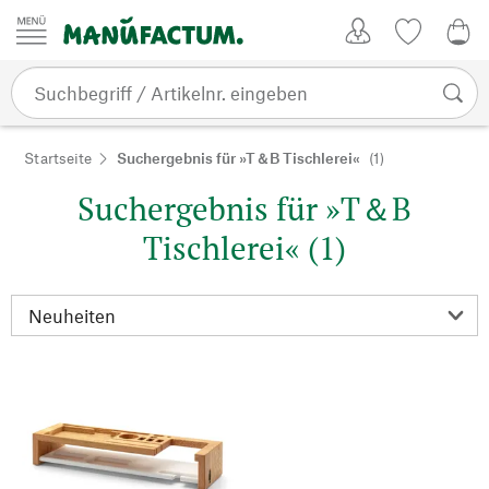
Zum Inhalt springen
Kundenkonto
Merkliste
0,0
Startseite
Suchergebnis für »T＆B Tischlerei«
(1)
Suchergebnis für »T＆B
Tischlerei« (1)