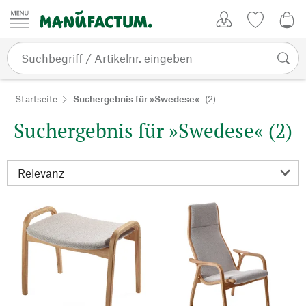
Zum Inhalt springen
Kundenkonto
Merkliste
0,0
Startseite
Suchergebnis für »Swedese«
(2)
Suchergebnis für »Swedese« (2)