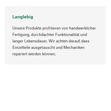
Langlebig
Unsere Produkte profitieren von handwerklicher
Fertigung, durchdachter Funktionalität und
langer Lebensdauer. Wir achten darauf, dass
Einzelteile ausgetauscht und Mechaniken
Nach oben
repariert werden können.
Bewusst
Nachhaltigkeit steht im Fokus unserer
Produktauswahl. Wir setzen auf natürliche
Inhaltsstoffe und Materialien, die gepflegt werden