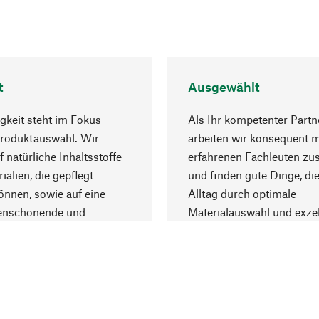
t
Ausgewählt
gkeit steht im Fokus
Als Ihr kompetenter Partn
Produktauswahl. Wir
arbeiten wir konsequent m
f natürliche Inhaltsstoffe
erfahrenen Fachleuten z
ialien, die gepflegt
und finden gute Dinge, die
nnen, sowie auf eine
Alltag durch optimale
enschonende und
Materialauswahl und exzel
trägliche Produktion.
Fertigung bereichern.