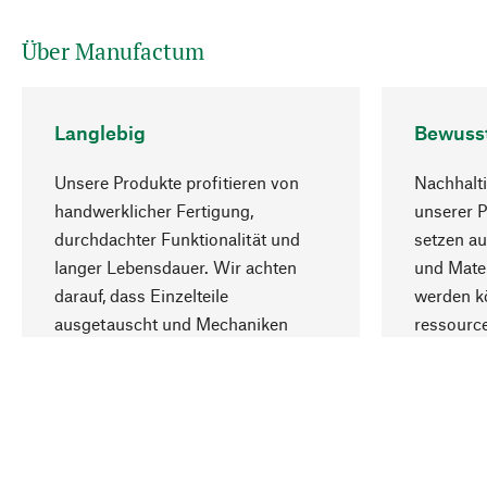
Über Manufactum
Langlebig
Bewuss
Unsere Produkte profitieren von
Nachhalti
handwerklicher Fertigung,
unserer 
durchdachter Funktionalität und
setzen au
langer Lebensdauer. Wir achten
und Mater
darauf, dass Einzelteile
werden kö
ausgetauscht und Mechaniken
ressourc
repariert werden können.
sozialver
Ihr Land