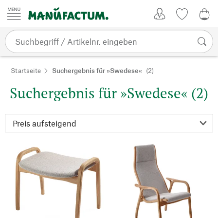
Zum Inhalt springen
Kundenkonto
Merkliste
0,0
Startseite
Suchergebnis für »Swedese«
(2)
Suchergebnis für »Swedese« (2)