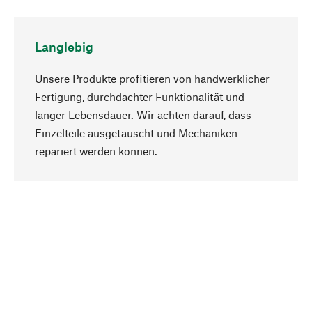
Langlebig
Unsere Produkte profitieren von handwerklicher
Fertigung, durchdachter Funktionalität und
langer Lebensdauer. Wir achten darauf, dass
Einzelteile ausgetauscht und Mechaniken
Nach oben
repariert werden können.
Bewusst
Nachhaltigkeit steht im Fokus unserer
Produktauswahl. Wir setzen auf natürliche
Inhaltsstoffe und Materialien, die gepflegt werden