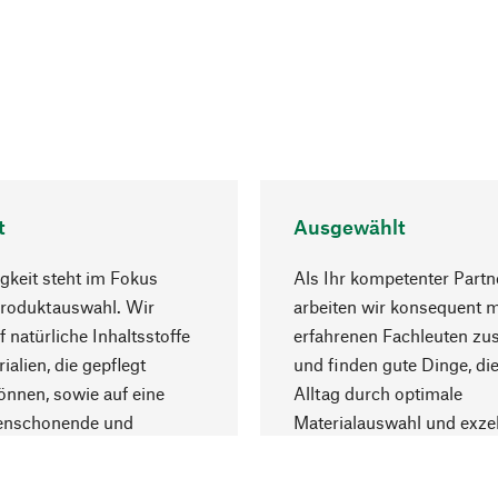
t
Ausgewählt
gkeit steht im Fokus
Als Ihr kompetenter Partn
Produktauswahl. Wir
arbeiten wir konsequent m
f natürliche Inhaltsstoffe
erfahrenen Fachleuten z
ialien, die gepflegt
und finden gute Dinge, die
nnen, sowie auf eine
Alltag durch optimale
enschonende und
Materialauswahl und exzel
trägliche Produktion.
Fertigung bereichern.