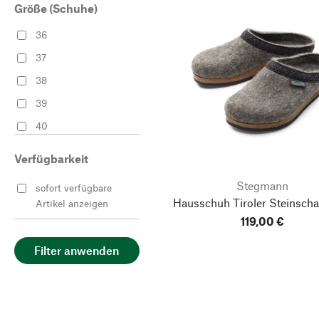
Größe (Schuhe)
36
37
38
39
40
41
Verfügbarkeit
42
Stegmann
sofort verfügbare
43
Hausschuh Tiroler Steinscha
Artikel anzeigen
44
119,00 €
45
Filter anwenden
46