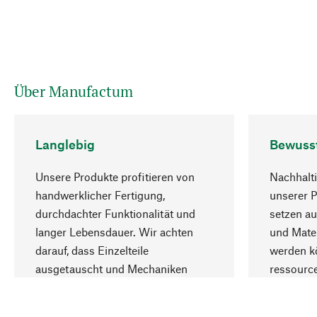
Über Manufactum
Langlebig
Bewuss
Unsere Produkte profitieren von
Nachhalti
handwerklicher Fertigung,
unserer 
durchdachter Funktionalität und
setzen au
langer Lebensdauer. Wir achten
und Mater
darauf, dass Einzelteile
werden kö
ausgetauscht und Mechaniken
ressourc
repariert werden können.
sozialver