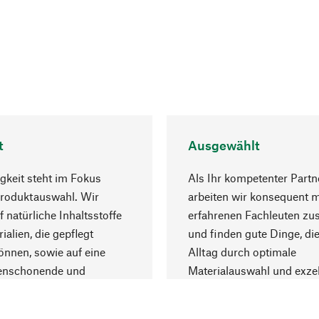
t
Ausgewählt
gkeit steht im Fokus
Als Ihr kompetenter Partn
Produktauswahl. Wir
arbeiten wir konsequent m
f natürliche Inhaltsstoffe
erfahrenen Fachleuten z
ialien, die gepflegt
und finden gute Dinge, die
nnen, sowie auf eine
Alltag durch optimale
enschonende und
Materialauswahl und exzel
trägliche Produktion.
Fertigung bereichern.