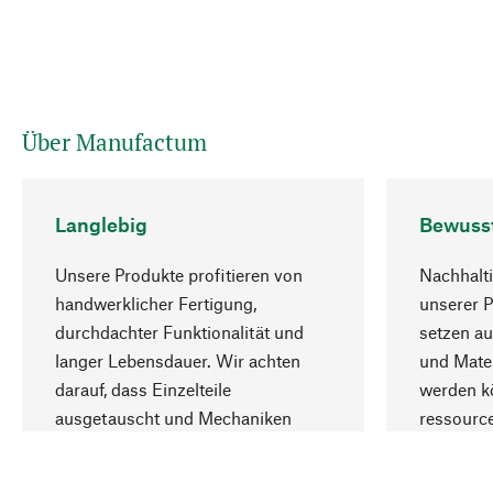
Über Manufactum
Langlebig
Bewuss
Unsere Produkte profitieren von
Nachhalti
handwerklicher Fertigung,
unserer 
durchdachter Funktionalität und
setzen au
langer Lebensdauer. Wir achten
und Mater
darauf, dass Einzelteile
werden kö
ausgetauscht und Mechaniken
ressourc
repariert werden können.
sozialver