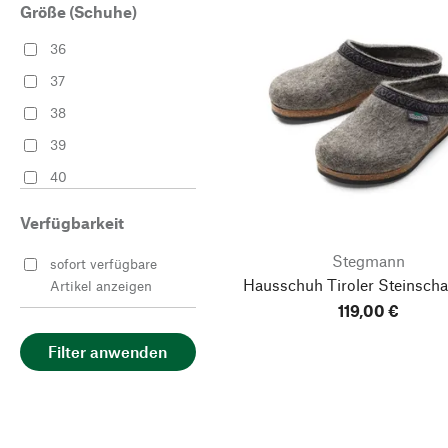
Größe (Schuhe)
36
37
38
39
40
41
Verfügbarkeit
42
Stegmann
sofort verfügbare
43
Hausschuh Tiroler Steinscha
Artikel anzeigen
44
119,00 €
45
Filter anwenden
46