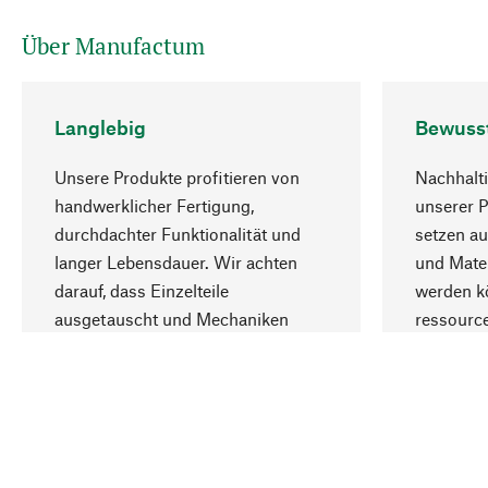
Über Manufactum
Langlebig
Bewuss
Unsere Produkte profitieren von
Nachhalti
handwerklicher Fertigung,
unserer 
durchdachter Funktionalität und
setzen au
langer Lebensdauer. Wir achten
und Mater
darauf, dass Einzelteile
werden kö
ausgetauscht und Mechaniken
ressourc
repariert werden können.
sozialver
Ihr Land