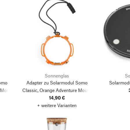
Sonnenglas
So
Somo
Adapter zu Solarmodul Somo
Solarmod
 Mount
Classic, Orange
Adventure Mount
14,90 €
Classic
+ weitere Varianten