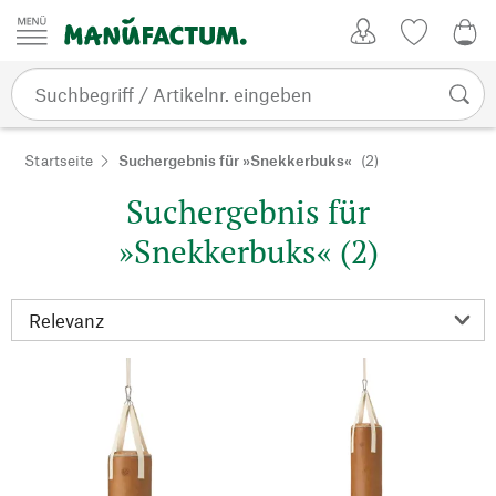
Zum Inhalt springen
Kundenkonto
Merkliste
0,0
Startseite
Suchergebnis für »Snekkerbuks«
(2)
Suchergebnis für
»Snekkerbuks« (2)