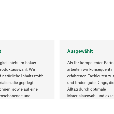
t
Ausgewählt
gkeit steht im Fokus
Als Ihr kompetenter Partn
Produktauswahl. Wir
arbeiten wir konsequent m
f natürliche Inhaltsstoffe
erfahrenen Fachleuten z
ialien, die gepflegt
und finden gute Dinge, die
nnen, sowie auf eine
Alltag durch optimale
enschonende und
Materialauswahl und exzel
trägliche Produktion.
Fertigung bereichern.