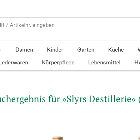
n
Damen
Kinder
Garten
Küche
 Lederwaren
Körperpflege
Lebensmittel
He
chergebnis für »Slyrs Destillerie« 