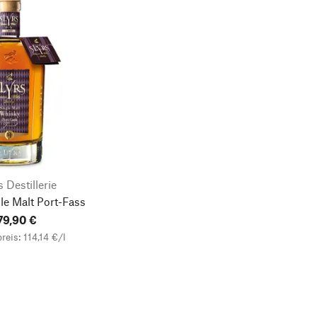
s Destillerie
le Malt Port-Fass
79,90 €
eis: 114,14 €/l