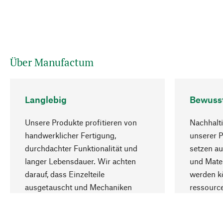
Über Manufactum
Langlebig
Bewuss
Unsere Produkte profitieren von
Nachhalti
handwerklicher Fertigung,
unserer 
durchdachter Funktionalität und
setzen au
langer Lebensdauer. Wir achten
und Mater
darauf, dass Einzelteile
werden kö
ausgetauscht und Mechaniken
ressourc
repariert werden können.
sozialver