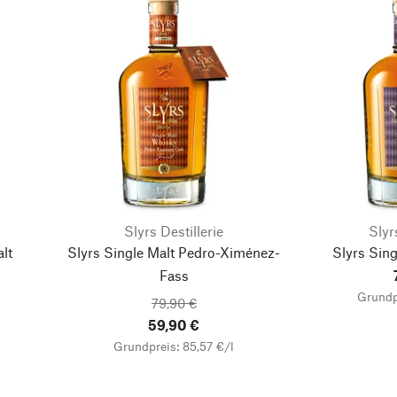
Slyrs Destillerie
Slyr
lt
Slyrs Single Malt Pedro-Ximénez-
Slyrs Sing
Fass
Grundpr
79,90 €
59,90 €
Grundpreis: 85,57 €/l