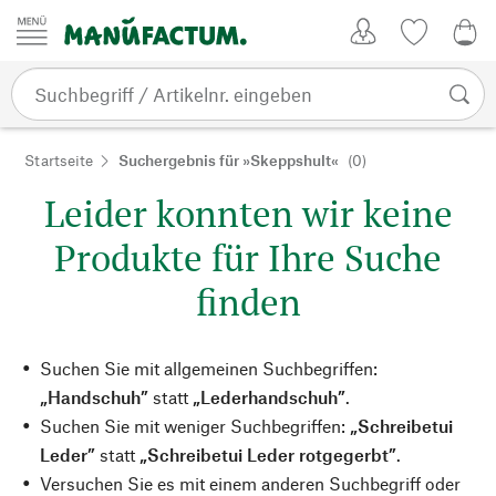
Zum Inhalt springen
Kundenkonto
Merkliste
0,0
Startseite
Suchergebnis für »Skeppshult«
(0)
Leider konnten wir keine
Produkte für Ihre Suche
finden
Suchen Sie mit allgemeinen Suchbegriffen:
„Handschuh”
statt
„Lederhandschuh”
.
Suchen Sie mit weniger Suchbegriffen:
„Schreibetui
Leder”
statt
„Schreibetui Leder rotgegerbt”
.
Versuchen Sie es mit einem anderen Suchbegriff oder