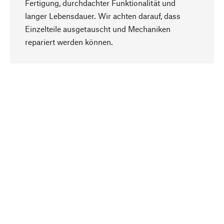
Fertigung, durchdachter Funktionalität und
langer Lebensdauer. Wir achten darauf, dass
Einzelteile ausgetauscht und Mechaniken
Nach oben
repariert werden können.
Bewusst
Nachhaltigkeit steht im Fokus unserer
Produktauswahl. Wir setzen auf natürliche
Inhaltsstoffe und Materialien, die gepflegt werden
können, sowie auf eine ressourcenschonende
und sozialverträgliche Produktion.