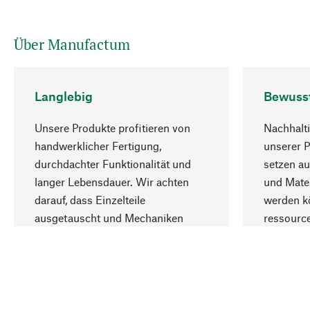
Über Manufactum
Langlebig
Bewuss
Unsere Produkte profitieren von
Nachhalti
handwerklicher Fertigung,
unserer 
durchdachter Funktionalität und
setzen au
langer Lebensdauer. Wir achten
und Mater
darauf, dass Einzelteile
werden kö
ausgetauscht und Mechaniken
ressourc
repariert werden können.
sozialver