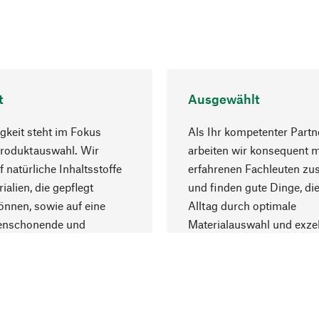
t
Ausgewählt
gkeit steht im Fokus
Als Ihr kompetenter Partn
Produktauswahl. Wir
arbeiten wir konsequent m
f natürliche Inhaltsstoffe
erfahrenen Fachleuten z
ialien, die gepflegt
und finden gute Dinge, die
nnen, sowie auf eine
Alltag durch optimale
enschonende und
Materialauswahl und exzel
trägliche Produktion.
Fertigung bereichern.