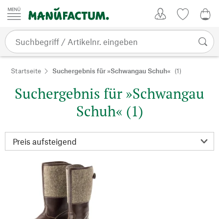
Zum Inhalt springen
Kundenkonto
Merkliste
0,0
Startseite
Suchergebnis für »Schwangau Schuh«
(1)
Suchergebnis für »Schwangau
Schuh« (1)