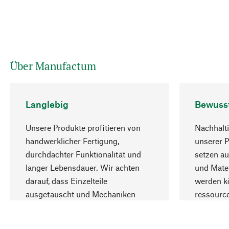
Über Manufactum
Langlebig
Bewuss
Unsere Produkte profitieren von
Nachhalti
handwerklicher Fertigung,
unserer 
durchdachter Funktionalität und
setzen au
langer Lebensdauer. Wir achten
und Mater
darauf, dass Einzelteile
werden kö
ausgetauscht und Mechaniken
ressourc
repariert werden können.
sozialver