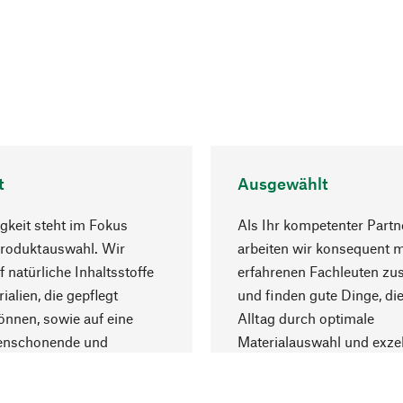
t
Ausgewählt
gkeit steht im Fokus
Als Ihr kompetenter Partn
Produktauswahl. Wir
arbeiten wir konsequent m
f natürliche Inhaltsstoffe
erfahrenen Fachleuten z
ialien, die gepflegt
und finden gute Dinge, die
nnen, sowie auf eine
Alltag durch optimale
enschonende und
Materialauswahl und exzel
trägliche Produktion.
Fertigung bereichern.