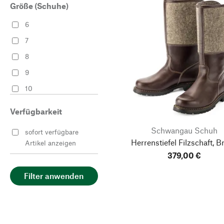
Größe (Schuhe)
6
7
8
9
10
11
Verfügbarkeit
12
Schwangau Schuh
sofort verfügbare
Herrenstiefel Filzschaft, B
Artikel anzeigen
379,00 €
Filter anwenden