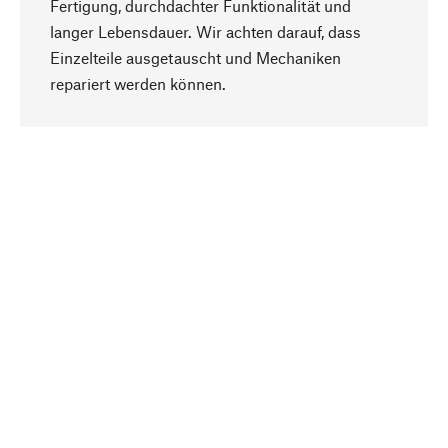
Fertigung, durchdachter Funktionalität und
langer Lebensdauer. Wir achten darauf, dass
Einzelteile ausgetauscht und Mechaniken
Nach oben
repariert werden können.
Bewusst
Nachhaltigkeit steht im Fokus unserer
Produktauswahl. Wir setzen auf natürliche
Inhaltsstoffe und Materialien, die gepflegt werden
können, sowie auf eine ressourcenschonende
und sozialverträgliche Produktion.