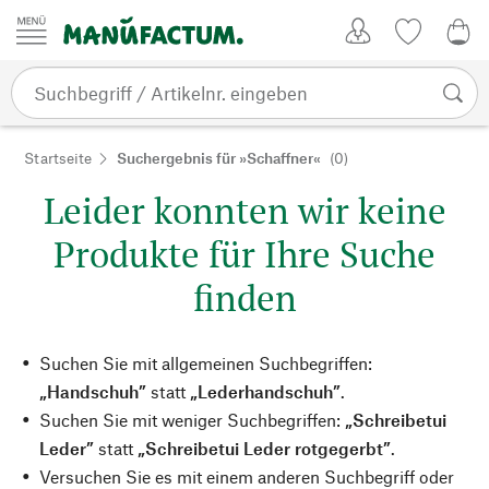
Zum Inhalt springen
Kundenkonto
Merkliste
0,0
Startseite
Suchergebnis für »Schaffner«
(0)
Leider konnten wir keine
Produkte für Ihre Suche
finden
Suchen Sie mit allgemeinen Suchbegriffen:
„Handschuh”
statt
„Lederhandschuh”
.
Suchen Sie mit weniger Suchbegriffen:
„Schreibetui
Leder”
statt
„Schreibetui Leder rotgegerbt”
.
Versuchen Sie es mit einem anderen Suchbegriff oder