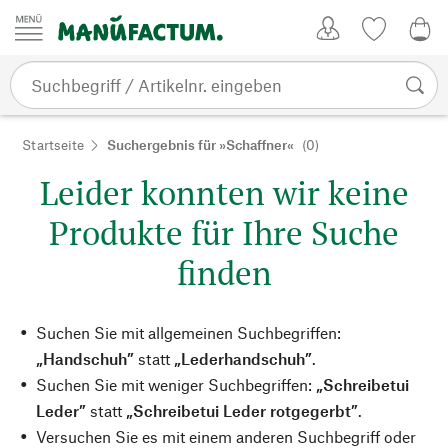
Zum Inhalt springen
Kundenkonto
Merkliste
0,0
Startseite
Suchergebnis für »Schaffner«
(0)
Leider konnten wir keine
Produkte für Ihre Suche
finden
Suchen Sie mit allgemeinen Suchbegriffen:
„Handschuh”
statt
„Lederhandschuh”
.
Suchen Sie mit weniger Suchbegriffen:
„Schreibetui
Leder”
statt
„Schreibetui Leder rotgegerbt”
.
Versuchen Sie es mit einem anderen Suchbegriff oder