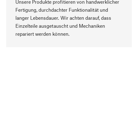
Unsere Produkte profitieren von handwerklicher
Fertigung, durchdachter Funktionalität und
langer Lebensdauer. Wir achten darauf, dass
Einzelteile ausgetauscht und Mechaniken
Nach oben
repariert werden können.
Bewusst
Nachhaltigkeit steht im Fokus unserer
Produktauswahl. Wir setzen auf natürliche
Inhaltsstoffe und Materialien, die gepflegt werden
können, sowie auf eine ressourcenschonende
und sozialverträgliche Produktion.