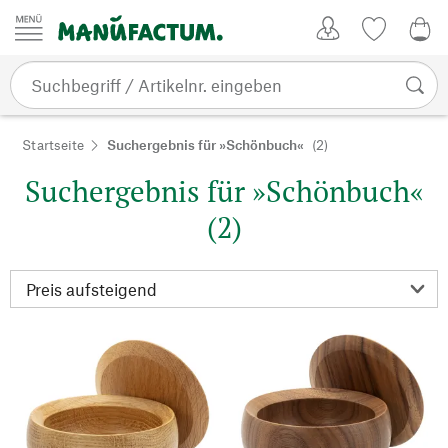
Zum Inhalt springen
Kundenkonto
Merkliste
0,0
Startseite
Suchergebnis für »Schönbuch«
(2)
Suchergebnis für »Schönbuch«
(2)