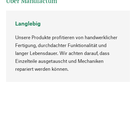
Über Manufactum
Langlebig
Unsere Produkte profitieren von handwerklicher
Fertigung, durchdachter Funktionalität und
langer Lebensdauer. Wir achten darauf, dass
Einzelteile ausgetauscht und Mechaniken
Nach oben
repariert werden können.
Bewusst
Nachhaltigkeit steht im Fokus unserer
Produktauswahl. Wir setzen auf natürliche
Inhaltsstoffe und Materialien, die gepflegt werden