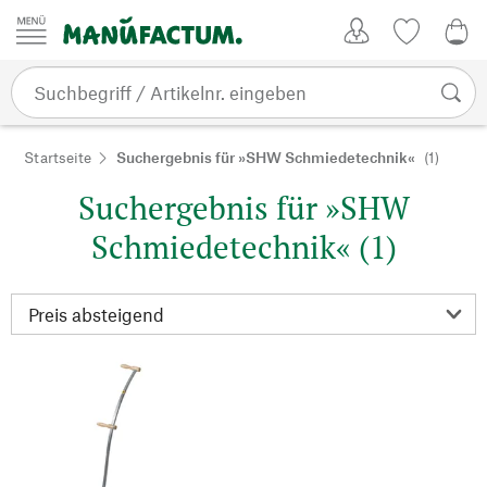
Zum Inhalt springen
Kundenkonto
Merkliste
0,0
Startseite
Suchergebnis für »SHW Schmiedetechnik«
(1)
Suchergebnis für »SHW
Schmiedetechnik« (1)