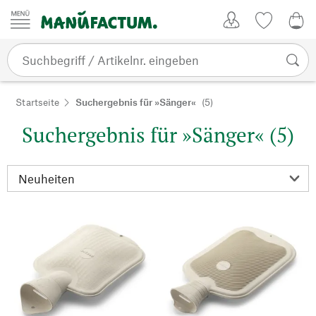
Zum Inhalt springen
Kundenkonto
Merkliste
0,0
Startseite
Suchergebnis für »Sänger«
(5)
Suchergebnis für »Sänger« (5)