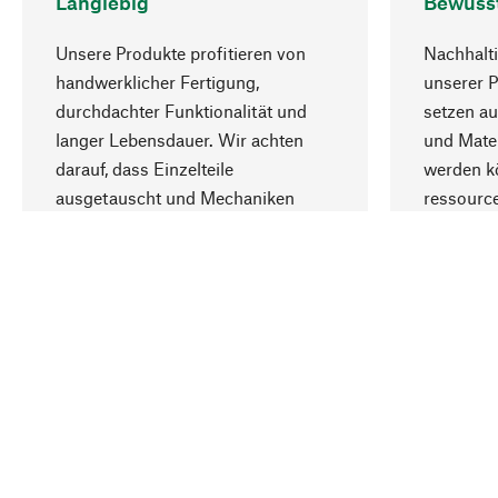
Langlebig
Bewuss
Unsere Produkte profitieren von
Nachhalti
handwerklicher Fertigung,
unserer 
durchdachter Funktionalität und
setzen au
langer Lebensdauer. Wir achten
und Mater
darauf, dass Einzelteile
werden kö
ausgetauscht und Mechaniken
ressourc
repariert werden können.
sozialver
Ihr Land
Deutschland
Kontakt
Service