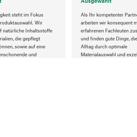
t
Ausgewählt
gkeit steht im Fokus
Als Ihr kompetenter Partn
Produktauswahl. Wir
arbeiten wir konsequent m
f natürliche Inhaltsstoffe
erfahrenen Fachleuten z
ialien, die gepflegt
und finden gute Dinge, die
nnen, sowie auf eine
Alltag durch optimale
enschonende und
Materialauswahl und exzel
trägliche Produktion.
Fertigung bereichern.
Lieferung & Zah