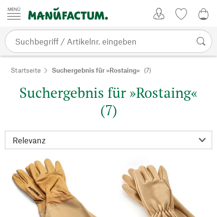
Zum Inhalt springen
Kundenkonto
Merkliste
0,0
Startseite
Suchergebnis für »Rostaing«
(7)
Suchergebnis für »Rostaing«
(7)