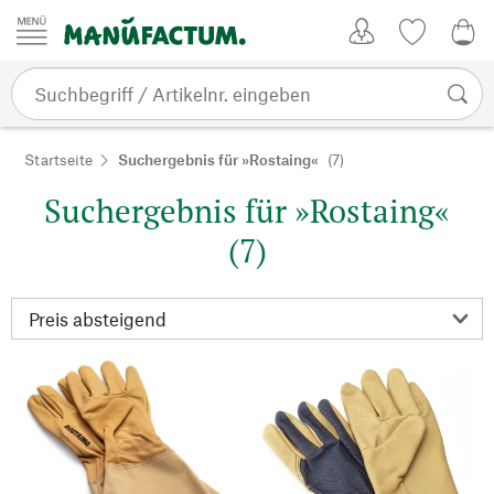
Zum Inhalt springen
Kundenkonto
Merkliste
0,0
Startseite
Suchergebnis für »Rostaing«
(7)
Suchergebnis für »Rostaing«
(7)