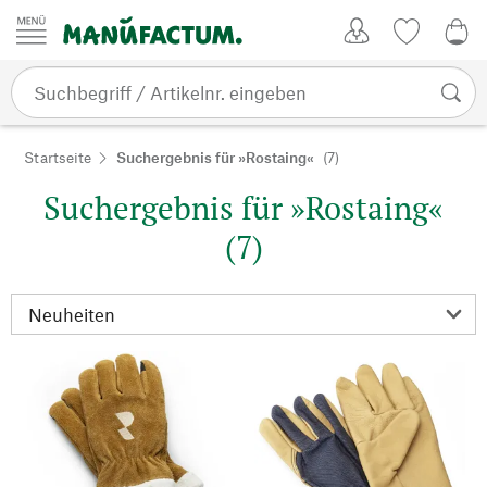
Zum Inhalt springen
Kundenkonto
Merkliste
0,0
Startseite
Suchergebnis für »Rostaing«
(7)
Suchergebnis für »Rostaing«
(7)