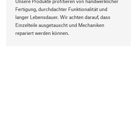
Unsere Produkte profitieren von handwerklicher
Fertigung, durchdachter Funktionalität und
langer Lebensdauer. Wir achten darauf, dass
Einzelteile ausgetauscht und Mechaniken
Nach oben
repariert werden können.
Bewusst
Nachhaltigkeit steht im Fokus unserer
Produktauswahl. Wir setzen auf natürliche
Inhaltsstoffe und Materialien, die gepflegt werden
können, sowie auf eine ressourcenschonende
und sozialverträgliche Produktion.