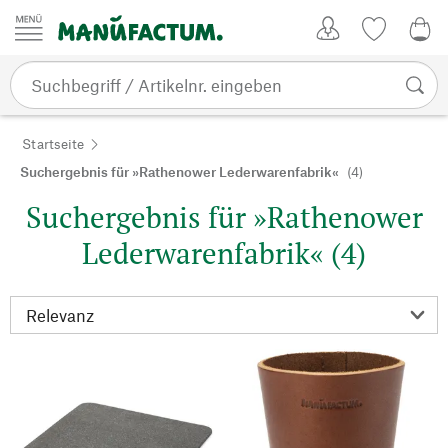
Zum Inhalt springen
Kundenkonto
Merkliste
0,0
Startseite
Suchergebnis für »Rathenower Lederwarenfabrik«
(4)
Suchergebnis für »Rathenower
Lederwarenfabrik« (4)