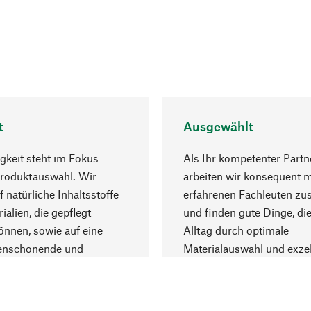
t
Ausgewählt
gkeit steht im Fokus
Als Ihr kompetenter Partn
Produktauswahl. Wir
arbeiten wir konsequent m
f natürliche Inhaltsstoffe
erfahrenen Fachleuten z
ialien, die gepflegt
und finden gute Dinge, die
nnen, sowie auf eine
Alltag durch optimale
enschonende und
Materialauswahl und exzel
trägliche Produktion.
Fertigung bereichern.