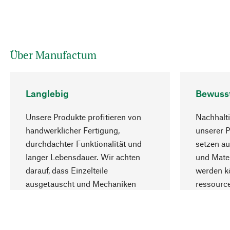
Über Manufactum
Langlebig
Bewuss
Unsere Produkte profitieren von
Nachhalti
handwerklicher Fertigung,
unserer 
durchdachter Funktionalität und
setzen au
langer Lebensdauer. Wir achten
und Mater
darauf, dass Einzelteile
werden kö
ausgetauscht und Mechaniken
ressourc
repariert werden können.
sozialver