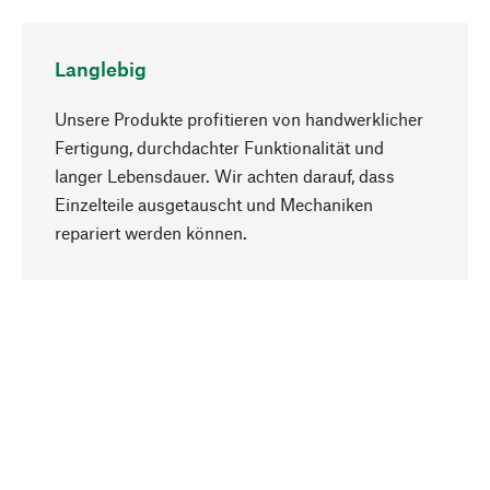
Langlebig
Unsere Produkte profitieren von handwerklicher
Fertigung, durchdachter Funktionalität und
langer Lebensdauer. Wir achten darauf, dass
Einzelteile ausgetauscht und Mechaniken
Nach oben
repariert werden können.
Bewusst
Nachhaltigkeit steht im Fokus unserer
Produktauswahl. Wir setzen auf natürliche
Inhaltsstoffe und Materialien, die gepflegt werden
können, sowie auf eine ressourcenschonende