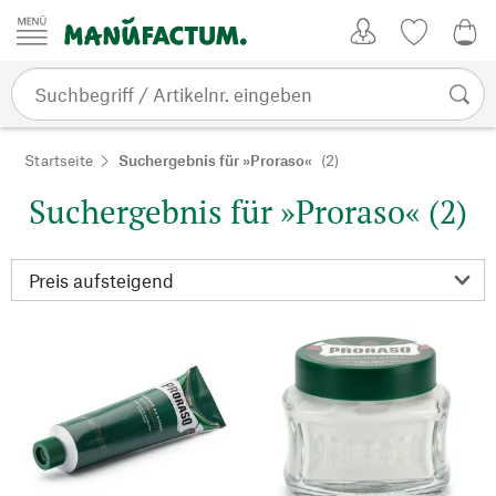
Zum Inhalt springen
Kundenkonto
Merkliste
0,0
Startseite
Suchergebnis für »Proraso«
(2)
Suchergebnis für »Proraso« (2)