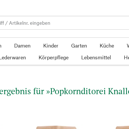
n
Damen
Kinder
Garten
Küche
 Lederwaren
Körperpflege
Lebensmittel
He
rgebnis für »Popkornditorei Knall