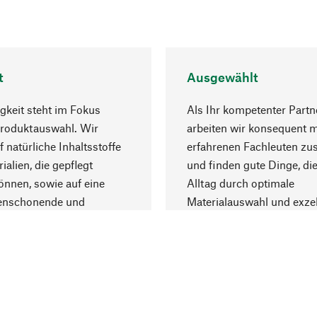
t
Ausgewählt
gkeit steht im Fokus
Als Ihr kompetenter Partn
Produktauswahl. Wir
arbeiten wir konsequent m
f natürliche Inhaltsstoffe
erfahrenen Fachleuten z
ialien, die gepflegt
und finden gute Dinge, die
nnen, sowie auf eine
Alltag durch optimale
enschonende und
Materialauswahl und exzel
trägliche Produktion.
Fertigung bereichern.