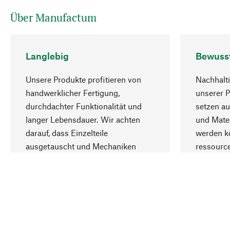
Über Manufactum
Langlebig
Bewuss
Unsere Produkte profitieren von
Nachhalti
handwerklicher Fertigung,
unserer 
durchdachter Funktionalität und
setzen au
langer Lebensdauer. Wir achten
und Mater
darauf, dass Einzelteile
werden kö
ausgetauscht und Mechaniken
ressourc
repariert werden können.
sozialver
Ihr Land