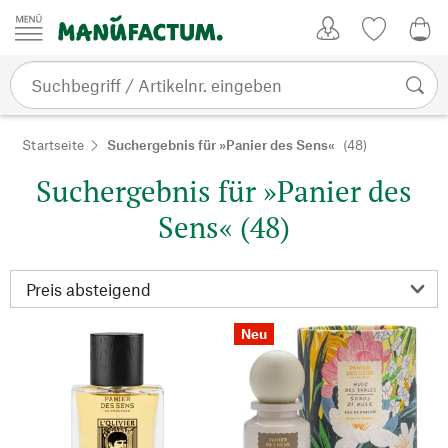
Zum Inhalt springen
Kundenkonto
Merkliste
0,0
Startseite
Suchergebnis für »Panier des Sens«
(48)
Suchergebnis für »Panier des
Sens« (48)
Neu