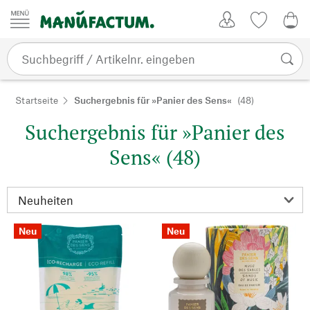
Zum Inhalt springen
Kundenkonto
Merkliste
0,0
Startseite
Suchergebnis für »Panier des Sens«
(48)
Suchergebnis für »Panier des
Sens« (48)
Neu
Neu