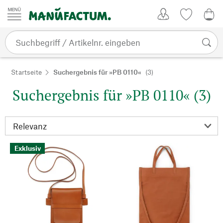
Zum Inhalt springen
Kundenkonto
Merkliste
0,0
Startseite
Suchergebnis für »PB 0110«
(3)
Suchergebnis für »PB 0110« (3)
Exklusiv