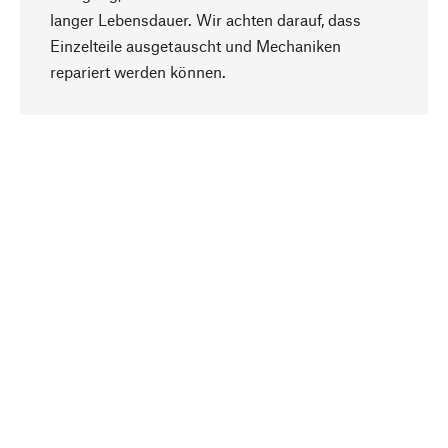
langer Lebensdauer. Wir achten darauf, dass
Einzelteile ausgetauscht und Mechaniken
Nach oben
repariert werden können.
Bewusst
Nachhaltigkeit steht im Fokus unserer
Produktauswahl. Wir setzen auf natürliche
Inhaltsstoffe und Materialien, die gepflegt werden
können, sowie auf eine ressourcenschonende
und sozialverträgliche Produktion.
Ausgewählt