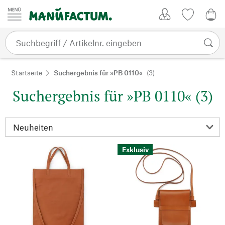
Zum Inhalt springen
Kundenkonto
Merkliste
0,0
Startseite
Suchergebnis für »PB 0110«
(3)
Suchergebnis für »PB 0110« (3)
Exklusiv