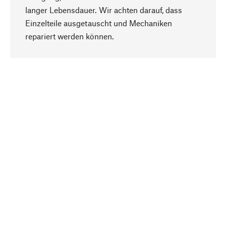
langer Lebensdauer. Wir achten darauf, dass
Einzelteile ausgetauscht und Mechaniken
Nach oben
repariert werden können.
Bewusst
Nachhaltigkeit steht im Fokus unserer
Produktauswahl. Wir setzen auf natürliche
Inhaltsstoffe und Materialien, die gepflegt werden
können, sowie auf eine ressourcenschonende
und sozialverträgliche Produktion.
Ausgewählt