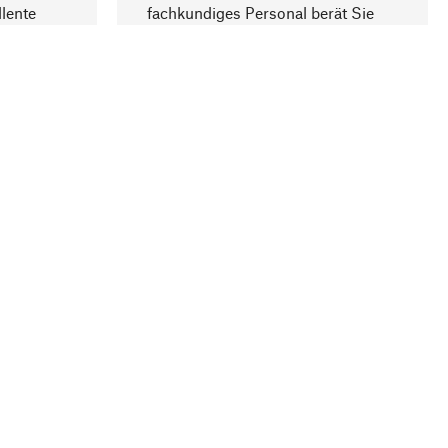
lente
fachkundiges Personal berät Sie
gern.
lung
Unternehmen
Über Manufactum
Stellenangebote
Compliance
Journal