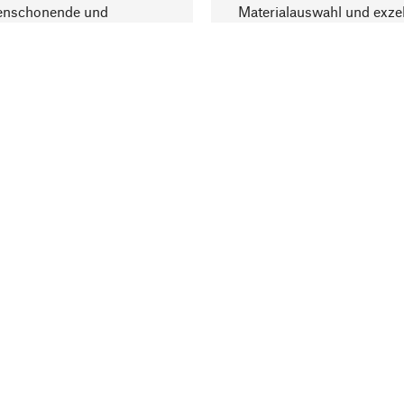
enschonende und
Materialauswahl und exzel
trägliche Produktion.
Fertigung bereichern.
Lieferung & Zah
ine
Versandkosten
ter
Lieferung
user
Rechnung
altungen
Bankeinzug