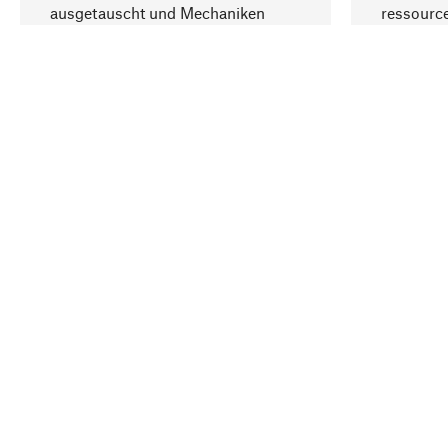
ausgetauscht und Mechaniken
ressourc
repariert werden können.
sozialver
Ihr Land
Deutschland
Kontakt
Service
Gutsche
Bestellung, Service & Beratung
Newslet
02309 939050
Warenhä
E-Mail-Kontakt:
info@manufactum.de
Veranst
Kontaktmöglichkeiten und Öffnungszeiten