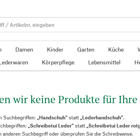
n
Damen
Kinder
Garten
Küche
 Lederwaren
Körperpflege
Lebensmittel
He
en wir keine Produkte für Ihre
n Suchbegriffen:
„Handschuh”
statt
„Lederhandschuh”
.
chbegriffen:
„Schreibetui Leder”
statt
„Schreibetui Leder rot
 anderen Suchbegriff oder überprüfen Sie die Schreibweise.