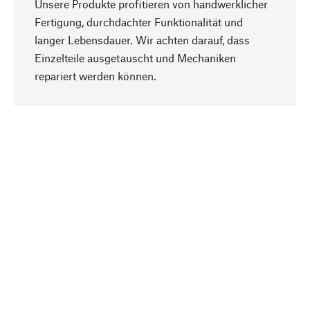
Unsere Produkte profitieren von handwerklicher
Fertigung, durchdachter Funktionalität und
langer Lebensdauer. Wir achten darauf, dass
Einzelteile ausgetauscht und Mechaniken
Nach oben
repariert werden können.
Bewusst
Nachhaltigkeit steht im Fokus unserer
Produktauswahl. Wir setzen auf natürliche
Inhaltsstoffe und Materialien, die gepflegt werden
können, sowie auf eine ressourcenschonende
und sozialverträgliche Produktion.