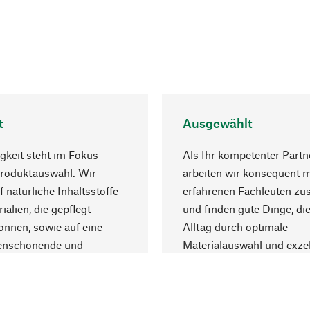
t
Ausgewählt
gkeit steht im Fokus
Als Ihr kompetenter Partn
Produktauswahl. Wir
arbeiten wir konsequent m
f natürliche Inhaltsstoffe
erfahrenen Fachleuten z
ialien, die gepflegt
und finden gute Dinge, die
nnen, sowie auf eine
Alltag durch optimale
enschonende und
Materialauswahl und exzel
trägliche Produktion.
Fertigung bereichern.