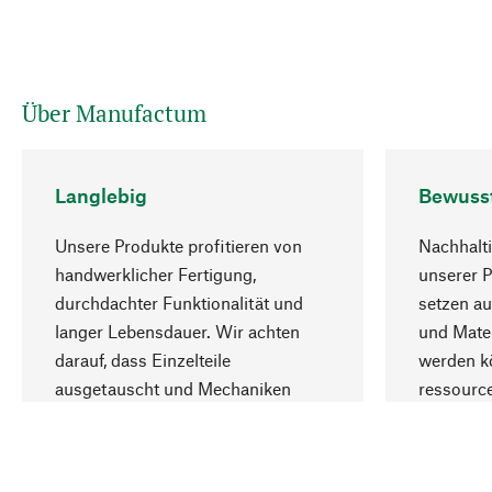
Über Manufactum
Langlebig
Bewuss
Unsere Produkte profitieren von
Nachhalti
handwerklicher Fertigung,
unserer 
durchdachter Funktionalität und
setzen au
langer Lebensdauer. Wir achten
und Mater
darauf, dass Einzelteile
werden kö
ausgetauscht und Mechaniken
ressourc
repariert werden können.
sozialver