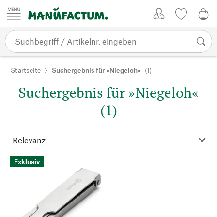
Zum Inhalt springen
Kundenkonto
Merkliste
0,0
Startseite
Suchergebnis für »Niegeloh«
(1)
Suchergebnis für »Niegeloh«
(1)
Exklusiv