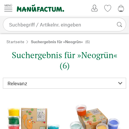
Zum Inhalt springen
Kundenkonto
Merkliste
0,0
Startseite
Suchergebnis für »Neogrün«
(6)
Suchergebnis für »Neogrün«
(6)