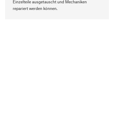
Einzelteile ausgetauscht und Mechaniken
Nach oben
repariert werden können.
Bewusst
Nachhaltigkeit steht im Fokus unserer
Produktauswahl. Wir setzen auf natürliche
Inhaltsstoffe und Materialien, die gepflegt werden
können, sowie auf eine ressourcenschonende
und sozialverträgliche Produktion.
Ausgewählt